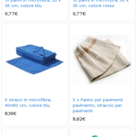
10 panni in microfibra, 35 x
10 panni in microfibra, 35 x
35 cm, colore blu
35 cm, colore rosso
9,77
€
9,77
€
5 stracci in microfibra,
5 x Panno per pavimenti
40×60 cm, colore blu
pavimento, straccio per
pavimenti
8,16
€
8,62
€