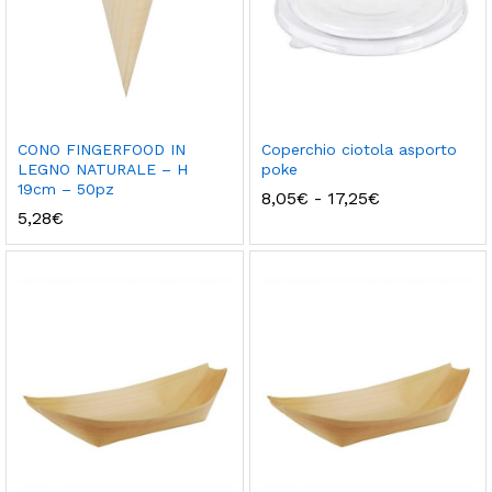
CONO FINGERFOOD IN
Coperchio ciotola asporto
LEGNO NATURALE – H
poke
19cm – 50pz
Fascia
8,05
€
-
17,25
€
di
5,28
€
prezzo:
da
8,05€
a
17,25€