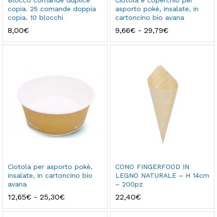
Blocco comande duplice
Ciotola e coperchio per
copia. 25 comande doppia
asporto pokè, insalate, in
copia. 10 blocchi
cartoncino bio avana
Fascia
8,00
€
9,66
€
-
29,79
€
di
prezzo:
da
9,66€
a
29,79€
Ciotola per asporto pokè,
CONO FINGERFOOD IN
insalate, in cartoncino bio
LEGNO NATURALE – H 14cm
avana
– 200pz
Fascia
12,65
€
-
25,30
€
22,40
€
di
prezzo: