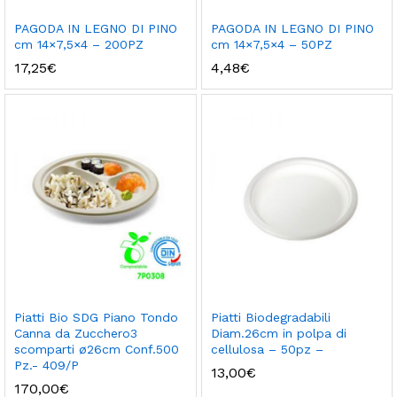
PAGODA IN LEGNO DI PINO
PAGODA IN LEGNO DI PINO
cm 14×7,5×4 – 200PZ
cm 14×7,5×4 – 50PZ
17,25
€
4,48
€
Piatti Bio SDG Piano Tondo
Piatti Biodegradabili
Canna da Zucchero3
Diam.26cm in polpa di
scomparti ø26cm Conf.500
cellulosa – 50pz –
Pz.- 409/P
13,00
€
170,00
€