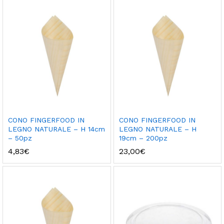
da
12,65€
a
25,30€
CONO FINGERFOOD IN
CONO FINGERFOOD IN
LEGNO NATURALE – H 14cm
LEGNO NATURALE – H
– 50pz
19cm – 200pz
4,83
€
23,00
€