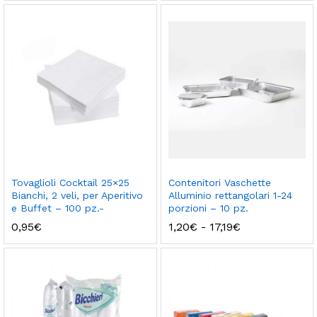
da
0,80€
a
1,50€
Tovaglioli Cocktail 25×25
Contenitori Vaschette
Bianchi, 2 veli, per Aperitivo
Alluminio rettangolari 1-24
e Buffet – 100 pz.-
porzioni – 10 pz.
Fascia
0,95
€
1,20
€
-
17,19
€
di
prezzo:
da
1,20€
a
17,19€