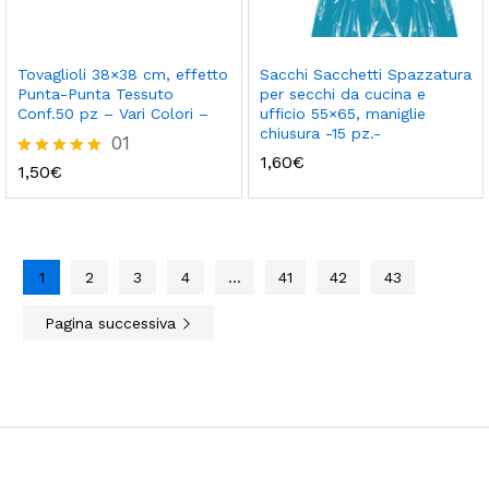
Tovaglioli 38×38 cm, effetto
Sacchi Sacchetti Spazzatura
Punta-Punta Tessuto
per secchi da cucina e
Conf.50 pz – Vari Colori –
ufficio 55×65, maniglie
chiusura -15 pz.-
01
1,60
€
Valutato
1,50
€
5.00
su 5
1
2
3
4
…
41
42
43
Pagina successiva