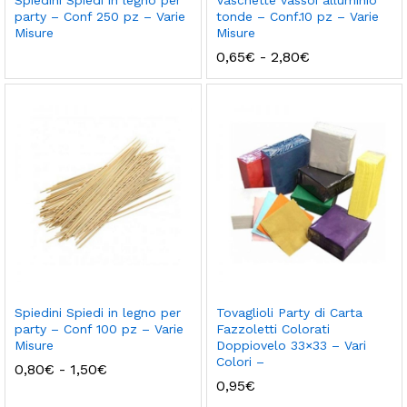
Spiedini Spiedi in legno per
Vaschette vassoi alluminio
party – Conf 250 pz – Varie
tonde – Conf.10 pz – Varie
Misure
Misure
Fascia
0,65
€
-
2,80
€
di
prezzo:
da
0,65€
a
2,80€
Spiedini Spiedi in legno per
Tovaglioli Party di Carta
party – Conf 100 pz – Varie
Fazzoletti Colorati
Misure
Doppiovelo 33×33 – Vari
Colori –
Fascia
0,80
€
-
1,50
€
di
0,95
€
prezzo: