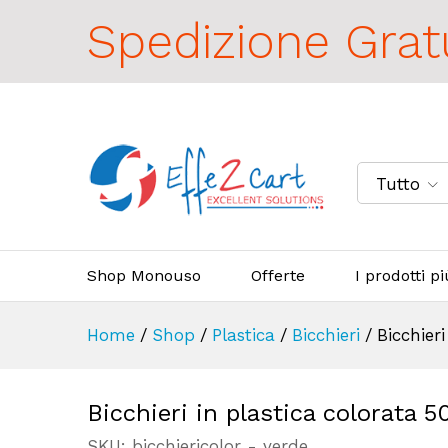
Spedizione Grat
Tutto
Shop Monouso
Offerte
I prodotti p
Home
/
Shop
/
Plastica
/
Bicchieri
/
Bicchier
Bicchieri in plastica colorata
SKU:
bicchiericolor - verde