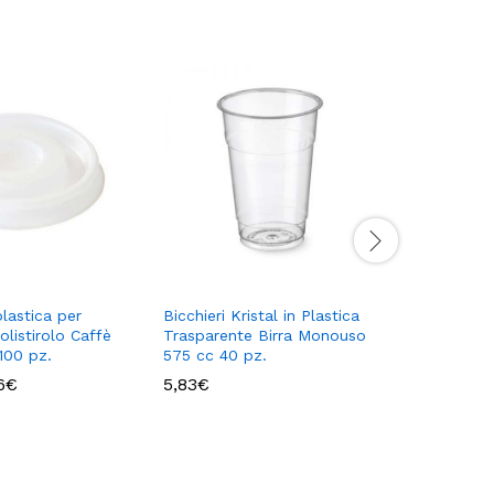
plastica per
Bicchieri Kristal in Plastica
Bicchieri 
Polistirolo Caffè
Trasparente Birra Monouso
Traspare
100 pz.
575 cc 40 pz.
300 cc –
Fascia
6
€
5,83
€
28,75
€
di
prezzo:
da
2,30€
a
3,56€