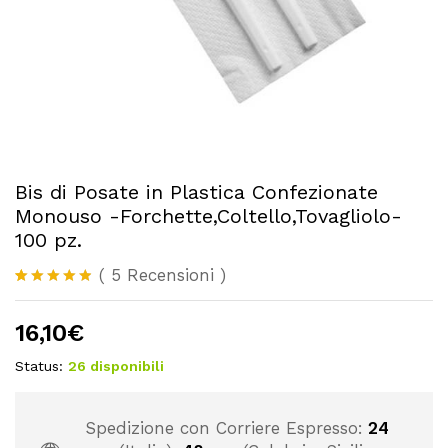
Bis di Posate in Plastica Confezionate
Monouso -Forchette,Coltello,Tovagliolo-
100 pz.
(
5
Recensioni
)
Valutato
5
4.80
su
16,10
€
5 su
base di
recensioni
Status:
26 disponibili
Spedizione con Corriere Espresso:
24