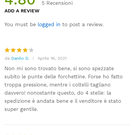
5
Recensioni
Valutato
5
ADD A REVIEW
4.80
su
5 su
You must be
logged in
to post a review.
base di
recensio
ni
da
Danilo D.
Aprile 16, 2021
Valutato
4
su 5
Non mi sono trovato bene, si sono spezzate
subito le punte delle forchettine. Forse ho fatto
troppa pressione, mentre i coltelli tagliano
davvero! nonostante questo, do 4 stelle: la
spedizione è andata bene e il venditore è stato
super gentile.