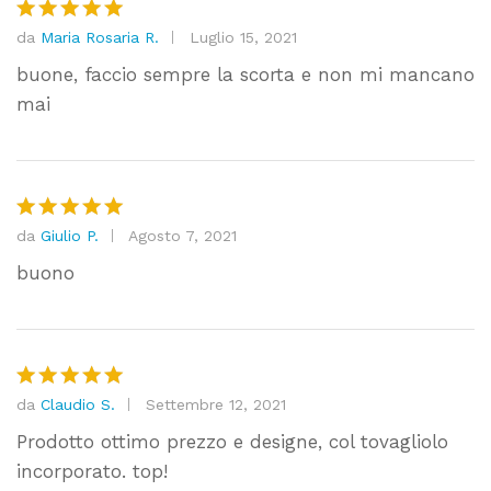
da
Maria Rosaria R.
Luglio 15, 2021
Valutato
5
su 5
buone, faccio sempre la scorta e non mi mancano
mai
da
Giulio P.
Agosto 7, 2021
Valutato
5
su 5
buono
da
Claudio S.
Settembre 12, 2021
Valutato
5
su 5
Prodotto ottimo prezzo e designe, col tovagliolo
incorporato. top!