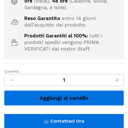
ore
(Italia),
48 ore
(Calabria, Sicilia,
Sardegna, e Isole).
Reso Garantito
entro 14 giorni
dall'acquisto del prodotto.
Prodotti Garantiti al 100%:
tutti i
prodotti spediti vengono PRIMA
VERIFICATI dal nostro Staff.
Quantità:
Bis
di
Posate
in
Aggiungi al carrello
Plastica
Confezionate
Monouso
Contattaci Ora
-