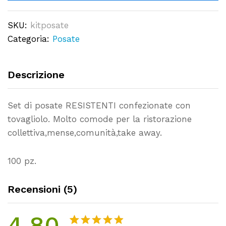
Forchette,Coltello,Tovagliolo-
SKU:
kitposate
100
Categoria:
Posate
pz.
quantity
Descrizione
Set di posate RESISTENTI confezionate con
tovagliolo. Molto comode per la ristorazione
collettiva,mense,comunità,take away.
100 pz.
Recensioni (5)
4.80