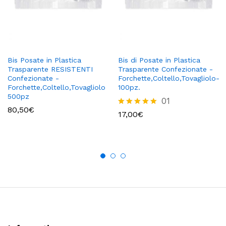
Bis Posate in Plastica
Bis di Posate in Plastica
Trasparente RESISTENTI
Trasparente Confezionate -
Confezionate -
Forchette,Coltello,Tovagliolo-
Forchette,Coltello,Tovagliolo
100pz.
500pz
01
80,50
€
Valutato
17,00
€
5.00
su 5