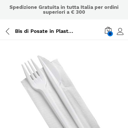
Spedizione Gratuita in tutta Italia per ordini
superiori a € 300
Bis di Posate in Plastica Confezionate Monouso -Forchette,Coltello,Tovagliolo- 100 pz.
0