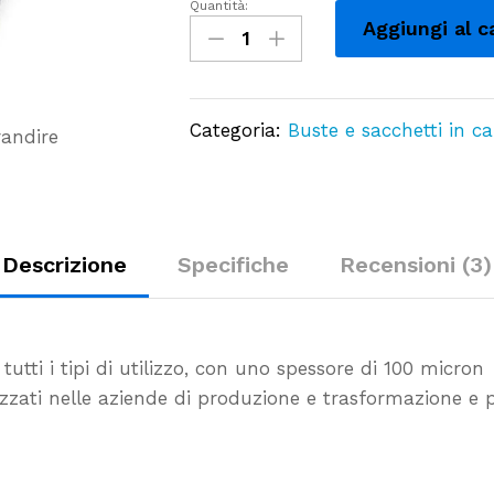
Quantità:
Buste
Aggiungi al c
Sottovuoto
per
Alimenti
Categoria:
Buste e sacchetti in ca
Lisce
randire
Conf.
da
100
pz
Descrizione
Specifiche
Recensioni (3)
quantity
utti i tipi di utilizzo, con uno spessore di 100 micron
ati nelle aziende di produzione e trasformazione e p