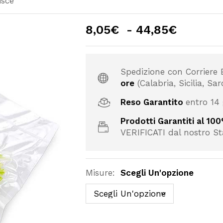
sce
Fascia
8,05
€
-
44,85
€
di
prezzo:
da
Spedizione con Corriere 
8,05€
ore
(Calabria, Sicilia, Sar
a
44,85€
Reso Garantito
entro 14 
Prodotti Garantiti al 10
VERIFICATI dal nostro St
Misure:
Scegli Un'opzione