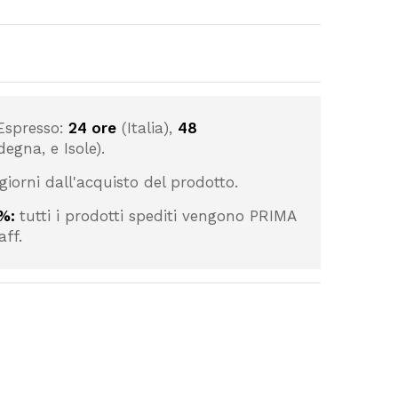
Espresso:
24 ore
(Italia),
48
degna, e Isole).
giorni dall'acquisto del prodotto.
0%:
tutti i prodotti spediti vengono PRIMA
aff.