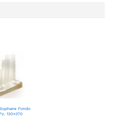
ellophane Fondo
Pz. 130×370