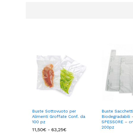
Buste Sottovuoto per
Buste Sacchett
Alimenti Groffate Conf. da
Biodegradabili
100 pz
SPESSORE – c
200pz
Fascia
11,50
€
-
63,25
€