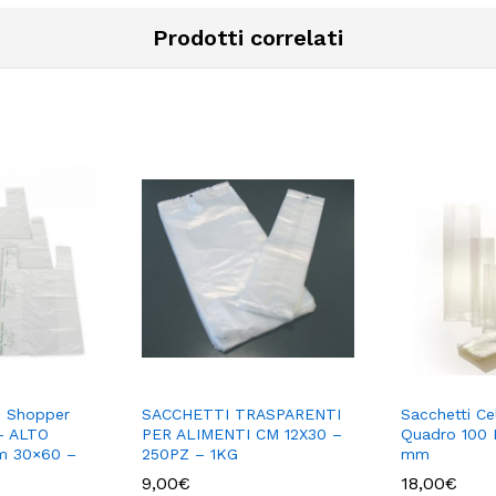
Prodotti correlati
i Shopper
SACCHETTI TRASPARENTI
Sacchetti C
 – ALTO
PER ALIMENTI CM 12X30 –
Quadro 100 
m 30×60 –
250PZ – 1KG
mm
9,00
€
18,00
€