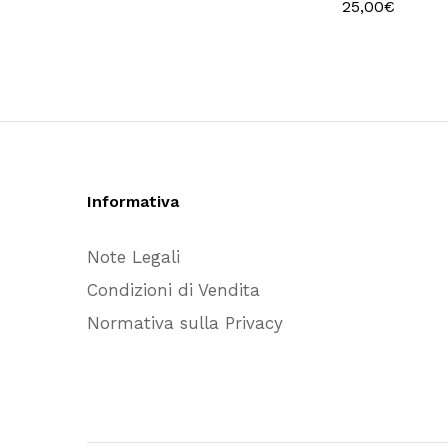
di
25,00
€
prezzo:
da
11,50€
a
63,25€
Informativa
Note Legali
Condizioni di Vendita
Normativa sulla Privacy