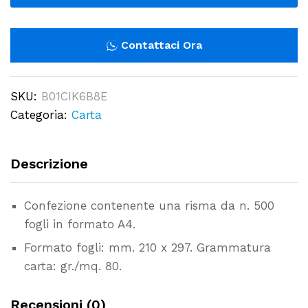
e
fotocopie
-
Contattaci Ora
500
fogli
SKU:
B01CIK6B8E
A4
Categoria:
Carta
mm.
210x297
-
Descrizione
Carta
da
Confezione contenente una risma da n. 500
gr.
fogli in formato A4.
80
quantity
Formato fogli: mm. 210 x 297. Grammatura
carta: gr./mq. 80.
Recensioni (0)