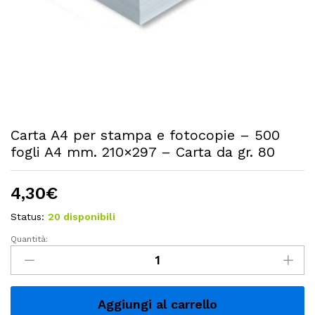
Carta A4 per stampa e fotocopie – 500
fogli A4 mm. 210×297 – Carta da gr. 80
4,30
€
Status:
20 disponibili
Quantità:
Carta
A4
per
stampa
Aggiungi al carrello