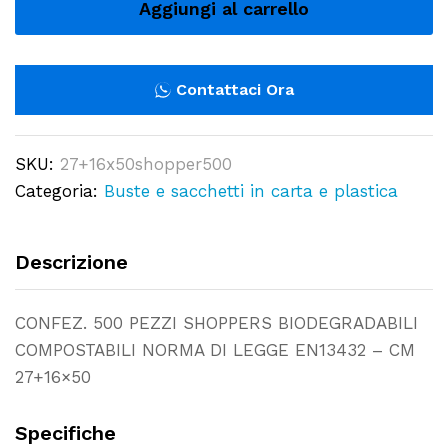
shoppers
Aggiungi al carrello
biodegradabili
compostabili
norma
Contattaci Ora
di
legge
SKU:
27+16x50shopper500
en13432
Categoria:
Buste e sacchetti in carta e plastica
-
cm
27+16x50
Descrizione
quantity
CONFEZ. 500 PEZZI SHOPPERS BIODEGRADABILI
COMPOSTABILI NORMA DI LEGGE EN13432 – CM
27+16×50
Specifiche