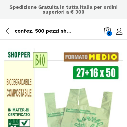
Spedizione Gratuita in tutta Italia per ordini
superiori a € 300
confez. 500 pezzi shoppers biodegradabili compostabili norma di legge en13432 – cm 27+16×50
0