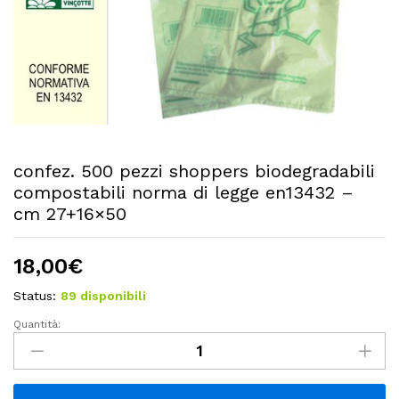
confez. 500 pezzi shoppers biodegradabili
compostabili norma di legge en13432 –
cm 27+16×50
18,00
€
Status:
89 disponibili
Quantità:
confez.
500
pezzi