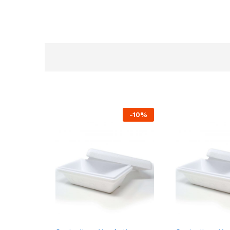
-
10
%