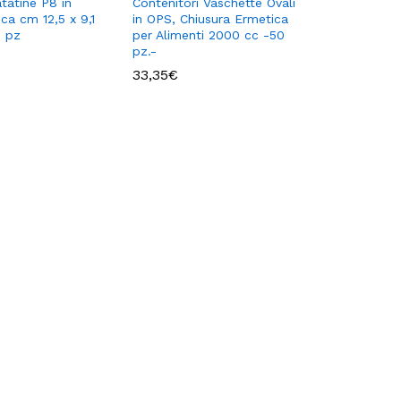
tatine P8 in
Contenitori Vaschette Ovali
nca cm 12,5 x 9,1
in OPS, Chiusura Ermetica
0 pz
per Alimenti 2000 cc -50
pz.-
33,35
€