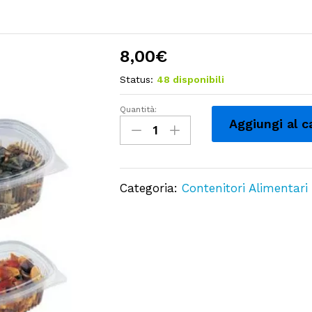
8,00
€
Status:
48 disponibili
Quantità:
Contenitori
Aggiungi al c
Vaschette
Ovali
in
Categoria:
Contenitori Alimentari
OPS,
Chiusura
Ermetica
per
Alimenti
1000
cc