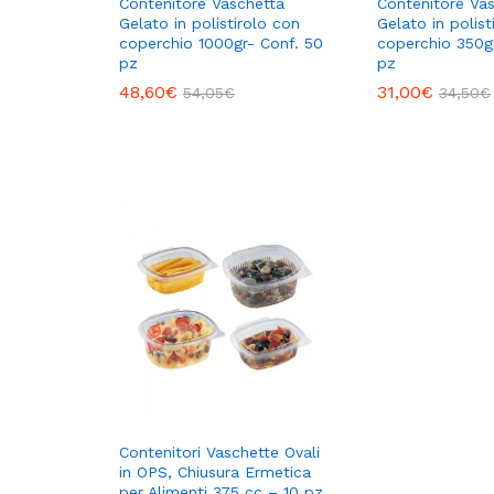
Contenitore Vaschetta
Contenitore Va
Gelato in polistirolo con
Gelato in polist
coperchio 1000gr- Conf. 50
coperchio 350g
pz
pz
48,60
€
31,00
€
54,05
€
34,50
€
Contenitori Vaschette Ovali
in OPS, Chiusura Ermetica
per Alimenti 375 cc – 10 pz