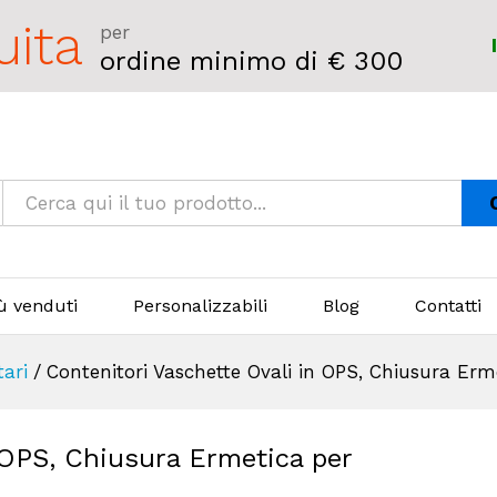
uita
per
ordine minimo di € 300
iù venduti
Personalizzabili
Blog
Contatti
tari
/
Contenitori Vaschette Ovali in OPS, Chiusura Erm
 OPS, Chiusura Ermetica per