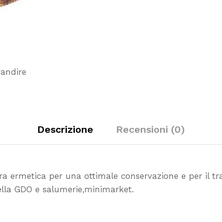
-
10
pz
quantity
randire
Descrizione
Recensioni (0)
ura ermetica per una ottimale conservazione e per il
tr
nella GDO e salumerie,minimarket.