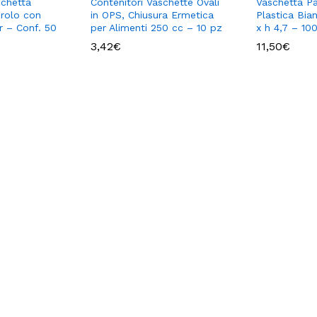
schetta
Contenitori Vaschette Ovali
Vaschetta Pa
irolo con
in OPS, Chiusura Ermetica
Plastica Bia
r – Conf. 50
per Alimenti 250 cc – 10 pz
x h 4,7 – 10
3,42
€
11,50
€