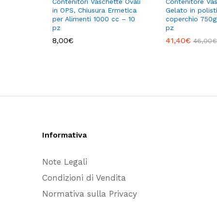
Contenitori Vaschette Ovali
Contenitore Va
in OPS, Chiusura Ermetica
Gelato in polist
per Alimenti 1000 cc – 10
coperchio 750g
pz
pz
8,00
€
41,40
€
46,00
€
Informativa
Note Legali
Condizioni di Vendita
Normativa sulla Privacy