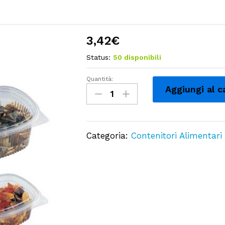
3,42
€
Status:
50 disponibili
Quantità:
Contenitori
Aggiungi al c
Vaschette
Ovali
in
Categoria:
Contenitori Alimentari
OPS,
Chiusura
Ermetica
per
Alimenti
250
cc