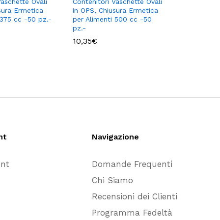
Vaschette Ovali
Contenitori Vaschette Ovali
Contenito
sura Ermetica
in OPS, Chiusura Ermetica
in OPS, C
 375 cc -50 pz.-
per Alimenti 500 cc -50
per Alime
pz.-
pz.-
10,35
€
26,45
€
nt
Navigazione
unt
Domande Frequenti
Chi Siamo
Recensioni dei Clienti
Programma Fedeltà