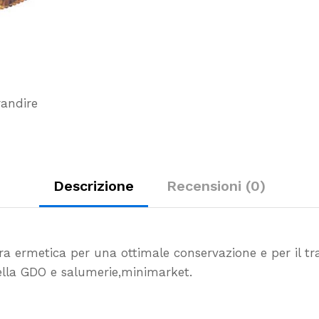
-
10
pz
quantity
randire
Descrizione
Recensioni (0)
ura ermetica per una ottimale conservazione e per il
tr
nella GDO e salumerie,minimarket.