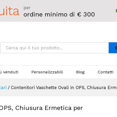
uita
per
ordine minimo di € 300
iù venduti
Personalizzabili
Blog
Contatti
tari
/
Contenitori Vaschette Ovali in OPS, Chiusura Erm
 OPS, Chiusura Ermetica per