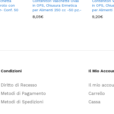
schetta
Contenitori Vaschette Ovali
Contenitori 
irolo con
in OPS, Chiusura Ermetica
in OPS, Chiu
r- Conf. 50
per Alimenti 250 cc -50 pz.-
per Alimenti
8,05
€
9,20
€
Condizioni
Il Mio Accou
Diritto di Recesso
Il mio acco
Metodi di Pagamento
Carrello
Metodi di Spedizioni
Cassa