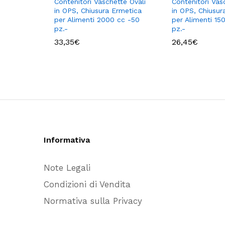
Contenitori Vaschette Ovali
Contenitori Vas
in OPS, Chiusura Ermetica
in OPS, Chiusur
per Alimenti 2000 cc -50
per Alimenti 15
pz.-
pz.-
33,35
€
26,45
€
Informativa
Note Legali
Condizioni di Vendita
Normativa sulla Privacy