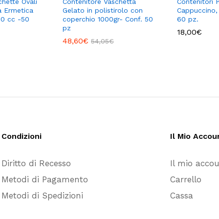
chette Ovali
Contenitore Vaschetta
Contenitori 
a Ermetica
Gelato in polistirolo con
Cappuccino, 
00 cc -50
coperchio 1000gr- Conf. 50
60 pz.
pz
18,00
€
48,60
€
54,05
€
Condizioni
Il Mio Accou
Diritto di Recesso
Il mio acco
Metodi di Pagamento
Carrello
Metodi di Spedizioni
Cassa