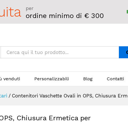
uita
per
ordine minimo di € 300
iù venduti
Personalizzabili
Blog
Contatti
tari
/
Contenitori Vaschette Ovali in OPS, Chiusura Erm
 OPS, Chiusura Ermetica per