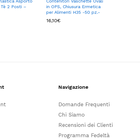
Plastica Asporto
Contenitori Vaschette Ovali
Vaschetta
Tè 2 Posti –
in OPS, Chiusura Ermetica
Plastica 
per Alimenti H35 -50 pz.-
x h 4,7 –
16,10
€
11,50
€
nt
Navigazione
unt
Domande Frequenti
Chi Siamo
Recensioni dei Clienti
Programma Fedeltà