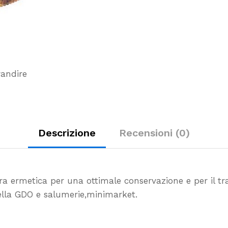
-
10
pz
quantity
randire
Descrizione
Recensioni (0)
ura ermetica per una ottimale conservazione e per il
tr
nella GDO e salumerie,minimarket.