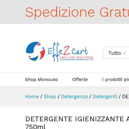
Spedizione Grat
Tutto
Shop Monouso
Offerte
I prodotti p
Home
/
Shop
/
Detergenza
/
Detergenti
/
DE
DETERGENTE IGIENIZZANTE A
750ml