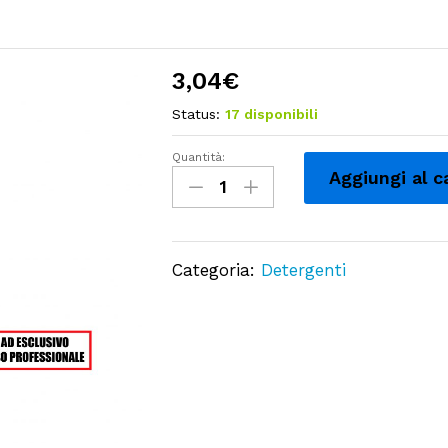
3,04
€
Status:
17 disponibili
Quantità:
DETERGENTE
Aggiungi al c
IGIENIZZANTE
ALL’OSSIGENO
ATTIVO
Categoria:
Detergenti
-
750ml
quantity