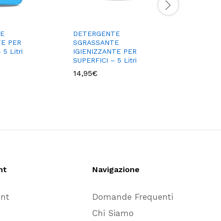
E
DETERGENTE
SAPONE 
TE PER
SGRASSANTE
MANI CO
5 Litri
IGIENIZZANTE PER
ANTIBATT
SUPERFICI – 5 Litri
20,47
€
14,95
€
nt
Navigazione
unt
Domande Frequenti
Chi Siamo