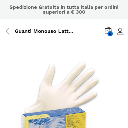
Spedizione Gratuita in tutta Italia per ordini
superiori a € 300
Guanti Monouso Lattice Talcati con polvere Ambidestri 100 pz. -TAGLIA L
0