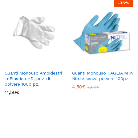
-
36
%
Guanti Monouso Ambidestri
Guanti Monouso TAGLIA M in
in Plastica HD, privi di
Nitrile senza polvere 100pz
polvere 1000 pz.
4,50
€
7,00
€
11,50
€