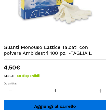
Guanti Monouso Lattice Talcati con
polvere Ambidestri 100 pz. -TAGLIA L
4,50
€
Status:
50 disponibili
Quantità:
Guanti
Monouso
Lattice
Talcati
Aggiungi al carrello