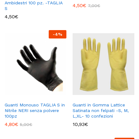
Ambidestri 100 pz. -TAGLIA
4,50
€
7,00
€
S
4,50
€
-
4
%
Guanti Monouso TAGLIA S in
Guanti in Gomma Lattice
Nitrile NERI senza polvere
Satinata non felpati -S, M,
100pz
L,XL- 10 confezioni
4,80
€
10,93
€
5,00
€