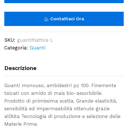
con
polvere
Ambidestri
Contattaci Ora
100
pz.
SKU:
guantitlattice L
-
Categoria:
Guanti
TAGLIA
L
quantity
Descrizione
Guanti monouso, ambidestri pz 100. Finemente
talcati con amido di mais bio-assorbibile.
Prodotto di primissima scelta. Grande elasticità,
sensibilità ed impermeabilità ottenute grazie
all’Alta Tecnologia di produzione e selezione delle
Materie Prime.