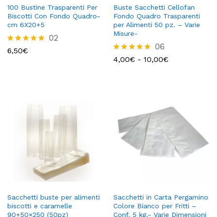
100 Bustine Trasparenti Per
Buste Sacchetti Cellofan
Biscotti Con Fondo Quadro-
Fondo Quadro Trasparenti
cm 6X20+5
per Alimenti 50 pz. – Varie
Misure-
02
06
Valutato
6,50
€
5.00
Fascia
Valutato
4,00
€
-
10,00
€
su 5
di
5.00
prezzo:
su 5
da
4,00€
a
10,00€
Sacchetti buste per alimenti
Sacchetti in Carta Pergamino
biscotti e caramelle
Colore Bianco per Fritti –
90+50×250 (50pz)
Conf. 5 kg.- Varie Dimensioni