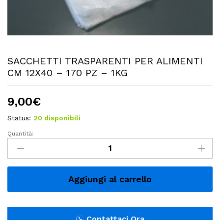
SACCHETTI TRASPARENTI PER ALIMENTI
CM 12X40 – 170 PZ – 1KG
9,00
€
Status:
20 disponibili
Quantità:
SACCHETTI
TRASPARENTI
PER
ALIMENTI
Aggiungi al carrello
CM
12X40
-
Contattaci Ora