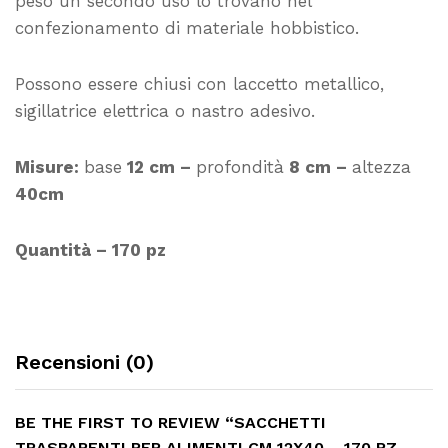
peso un secondo uso lo trovano nel
confezionamento di materiale hobbistico.
Possono essere chiusi con laccetto metallico,
sigillatrice elettrica o nastro adesivo.
Misure:
base
12 cm –
profondità
8 cm –
altezza
40cm
Quantità – 170 pz
Recensioni (0)
BE THE FIRST TO REVIEW “SACCHETTI
TRASPARENTI PER ALIMENTI CM 12X40 – 170 PZ –