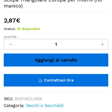
manico)
2,87
€
Status:
61 disponibili
Quantità:
Scopa
Triangolare
Europa
per
Aggiungi al carrello
interni
(no
manico)
Contattaci Ora
quantity
SKU:
B00V8CLUNK
Categoria:
Secchi e Secchielli