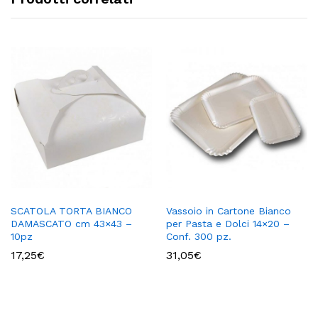
SCATOLA TORTA BIANCO
Vassoio in Cartone Bianco
DAMASCATO cm 43×43 –
per Pasta e Dolci 14×20 –
10pz
Conf. 300 pz.
17,25
€
31,05
€