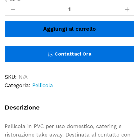
Quantità:
x3
Pellicola
Trasparente
Rotolo
Aggiungi al carrello
in
Pvc
per
Contattaci Ora
Alimenti
da
SKU:
N/A
300
Categoria:
Pellicola
mt
H.
30-
Descrizione
45
cm
Pellicola in PVC per uso domestico, catering e
quantity
ristorazione take away. Destinata al contatto con