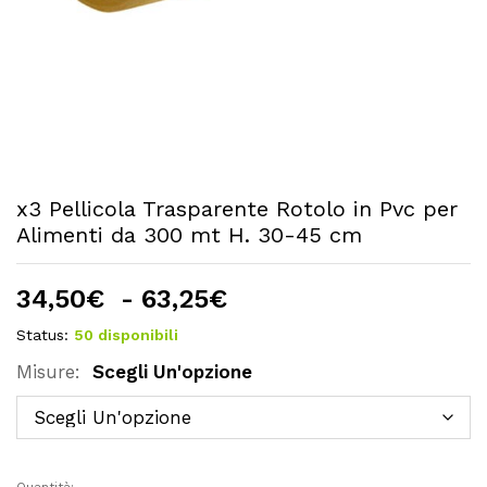
x3 Pellicola Trasparente Rotolo in Pvc per
Alimenti da 300 mt H. 30-45 cm
Fascia
34,50
€
-
63,25
€
di
Status:
50 disponibili
prezzo:
Misure:
Scegli Un'opzione
da
34,50€
a
63,25€