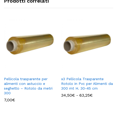
Prodotti correlati
Pellicola trasparente per
x3 Pellicola Trasparente
alimenti con astuccio e
Rotolo in Pvc per Alimenti da
seghetto – Rotolo da metri
300 mt H. 30-45 cm
300
Fascia
34,50
€
-
63,25
€
di
7,00
€
prezzo:
da
34,50€
a