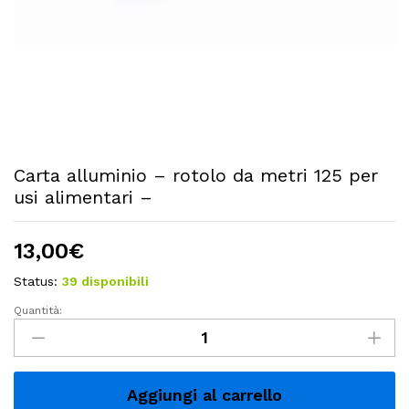
Carta alluminio – rotolo da metri 125 per
usi alimentari –
13,00
€
Status:
39 disponibili
Quantità:
Carta
alluminio
-
rotolo
Aggiungi al carrello