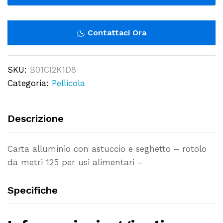
da
metri
125
Contattaci Ora
per
usi
SKU:
B01CI2K1D8
alimentari
Categoria:
Pellicola
-
quantity
Descrizione
Carta alluminio con astuccio e seghetto – rotolo
da metri 125 per usi alimentari –
Specifiche