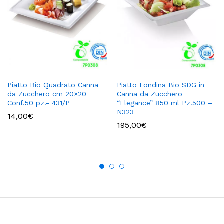
Piatto Bio Quadrato Canna
Piatto Fondina Bio SDG in
da Zucchero cm 20×20
Canna da Zucchero
Conf.50 pz.- 431/P
“Elegance” 850 ml Pz.500 –
N323
14,00
€
195,00
€