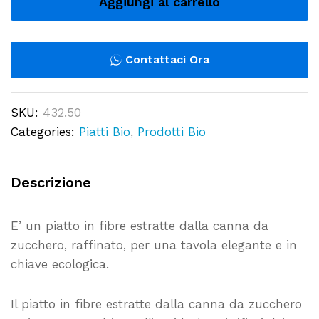
Aggiungi al carrello
da
Zucchero
cm
Contattaci Ora
26x26
Conf.
SKU:
432.50
50
Categories:
Piatti Bio
,
Prodotti Bio
pz.
-
432/P
Descrizione
quantity
E’ un piatto in fibre estratte dalla canna da
zucchero, raffinato, per una tavola elegante e in
chiave ecologica.
Il piatto in fibre estratte dalla canna da zucchero