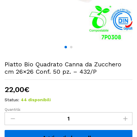
Piatto Bio Quadrato Canna da Zucchero
cm 26×26 Conf. 50 pz. – 432/P
22,00
€
Status:
44 disponibili
Quantità:
Piatto
Bio
Quadrato
Canna