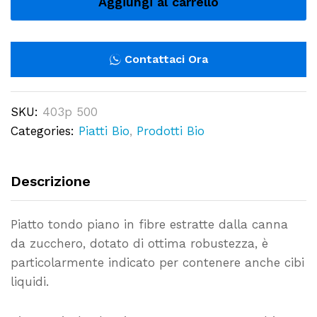
Aggiungi al carrello
Piano
in
Canna
Contattaci Ora
da
Zucchero
SKU:
403p 500
ø
Categories:
Piatti Bio
,
Prodotti Bio
23
cm
Conf.500
Descrizione
Pz-
403/P
Piatto tondo piano in fibre estratte dalla canna
quantity
da zucchero, dotato di ottima robustezza, è
particolarmente indicato per contenere anche cibi
liquidi.