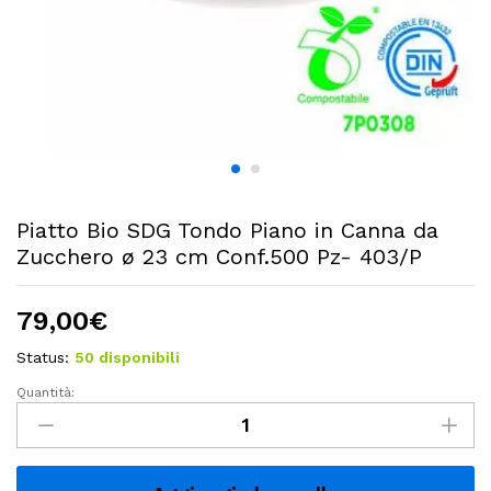
Piatto Bio SDG Tondo Piano in Canna da
Zucchero ø 23 cm Conf.500 Pz- 403/P
79,00
€
Status:
50 disponibili
Quantità:
Piatto
Bio
SDG
Tondo