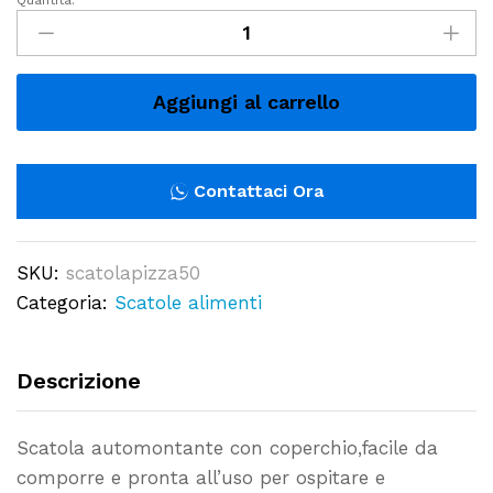
Quantità:
Scatola
Cartoni
di
Carta
Aggiungi al carrello
per
Pizza
-
Contattaci Ora
Conf.
50
SKU:
scatolapizza50
pz.
Categoria:
Scatole alimenti
-
Varie
Misure
Descrizione
quantity
Scatola automontante con coperchio,facile da
comporre e pronta all’uso per ospitare e