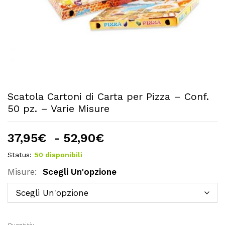
Scatola Cartoni di Carta per Pizza – Conf.
50 pz. – Varie Misure
Fascia
37,95
€
-
52,90
€
di
Status:
50 disponibili
prezzo:
Misure:
Scegli Un'opzione
da
37,95€
a
52,90€