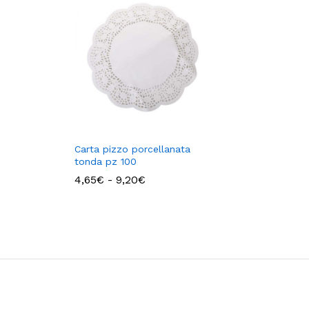
Carta pizzo porcellanata
tonda pz 100
Fascia
4,65
€
-
9,20
€
di
prezzo:
da
4,65€
a
9,20€