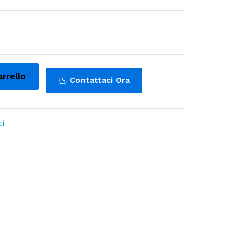
arrello
Contattaci Ora
i