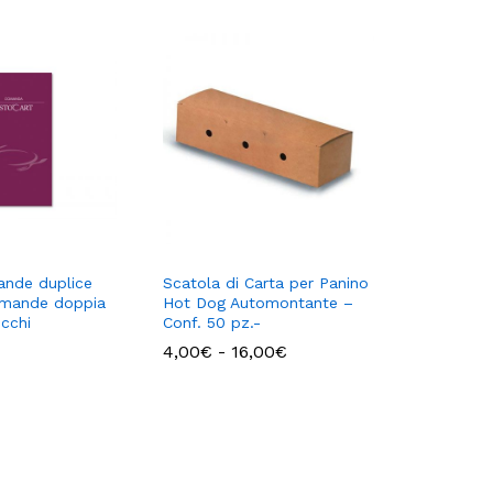
nde duplice
Scatola di Carta per Panino
omande doppia
Hot Dog Automontante –
occhi
Conf. 50 pz.-
Fascia
4,00
€
-
16,00
€
di
prezzo:
da
4,00€
a
16,00€