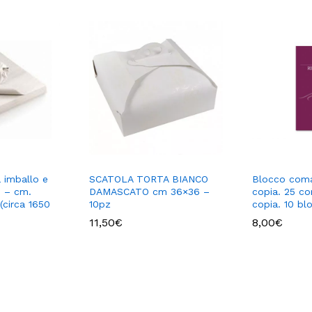
 imballo e
SCATOLA TORTA BIANCO
Blocco coma
 – cm.
DAMASCATO cm 36×36 –
copia. 25 c
(circa 1650
10pz
copia. 10 bl
11,50
€
8,00
€