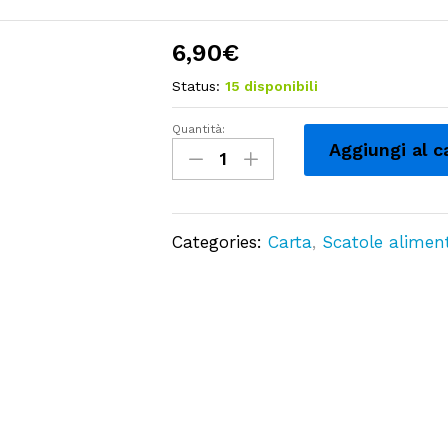
6,90
€
Status:
15 disponibili
Quantità:
SCATOLA
Aggiungi al c
TORTA
BIANCO
DAMASCATO
Categories:
Carta
,
Scatole aliment
cm
21x21
-
10pz
quantity