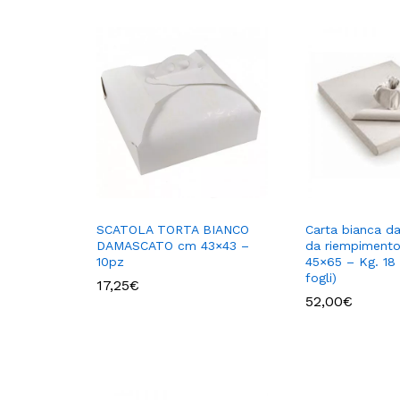
SCATOLA TORTA BIANCO
Carta bianca da
DAMASCATO cm 43×43 –
da riempimento
10pz
45×65 – Kg. 18 
fogli)
17,25
€
52,00
€