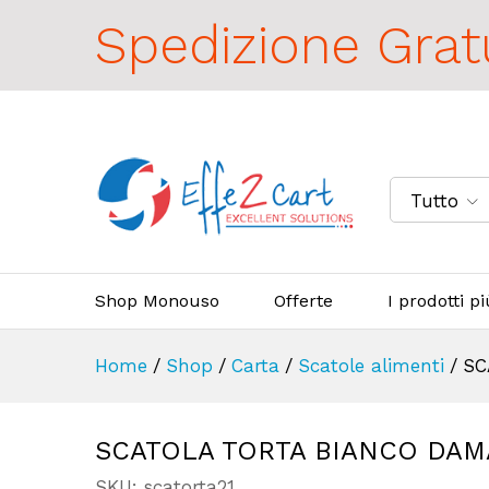
Spedizione Grat
Tutto
Shop Monouso
Offerte
I prodotti p
Home
/
Shop
/
Carta
/
Scatole alimenti
/
SC
SCATOLA TORTA BIANCO DAMA
SKU:
scatorta21